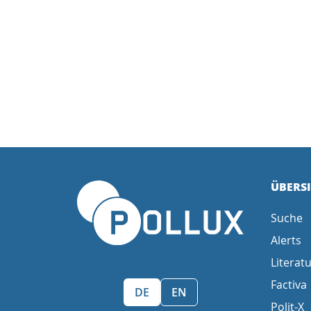
ÜBERS
Suche
Alerts
Literatu
Factiva
Sprache wählen/Select language
DE
EN
Polit-X