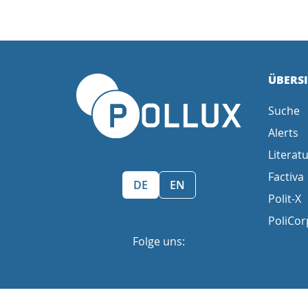
ÜBERS
Suche
Alerts
Literatu
Factiva
Sprache wählen/Select language
DE
EN
Polit-X
PoliCor
Folge uns: