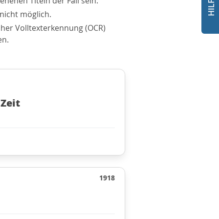
nenen Titeln der Fall sein.
nicht möglich.
scher Volltexterkennung (OCR)
en.
Zeit
1918