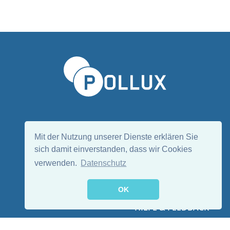
Sprache wählen/Select language
DE
EN
Mit der Nutzung unserer Dienste erklären Sie
sich damit einverstanden, dass wir Cookies
verwenden.
Datenschutz
Folge uns:
OK
HILFE & FEEDBACK