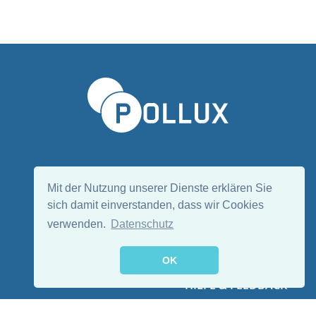
Sprache wählen/Select language
DE
EN
Mit der Nutzung unserer Dienste erklären Sie
sich damit einverstanden, dass wir Cookies
verwenden.
Datenschutz
Folge uns:
OK
HILFE & FEEDBACK