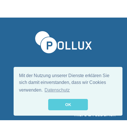
Sprache wählen/Select language
DE
EN
Mit der Nutzung unserer Dienste erklären Sie
sich damit einverstanden, dass wir Cookies
verwenden.
Datenschutz
Folge uns:
OK
HILFE & FEEDBACK