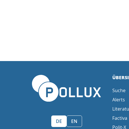
ÜBERS
Suche
Alerts
Literatu
Factiva
Sprache wählen/Select language
DE
EN
Polit-X