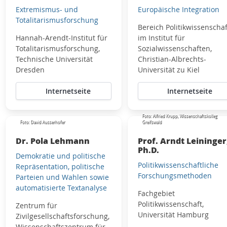
Extremismus- und
Europäische Integration
Totalitarismusforschung
Bereich Politikwissenschaf
Hannah-Arendt-Institut für
im Institut für
Totalitarismusforschung,
Sozialwissenschaften,
Technische Universität
Christian-Albrechts-
Dresden
Universität zu Kiel
Internetseite
Internetseite
Foto: Alfried Krupp, Wissenschaftskolleg
Foto: David Ausserhofer
Greifswald
Dr. Pola Lehmann
Prof. Arndt Leininger
Ph.D.
Demokratie und politische
Politikwissenschaftliche
Repräsentation, politische
Forschungsmethoden
Parteien und Wahlen sowie
automatisierte Textanalyse
Fachgebiet
Politikwissenschaft,
Zentrum für
Universität Hamburg
Zivilgesellschaftsforschung,
Wissenschaftszentrum für