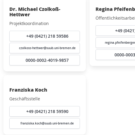
Dr. Michael Czolkoß-
Regina Pfeifen
Hettwer
Öffentlichkeitsarbe
Projektkoordination
+49 (0421
+49 (0421) 218 59586
regina.pfeifenberg
czolkoss-hettwer@suub.uni-bremen.de
0000-0003
0000-0002-4019-9857
Franziska Koch
Geschäftsstelle
+49 (0421) 218 59590
franziska.koch@suub.uni-bremen.de