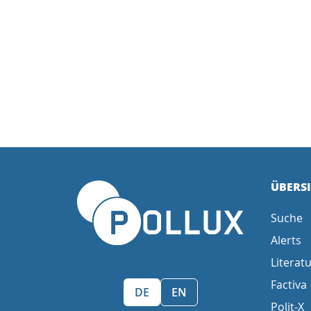
ÜBERS
Suche
Alerts
Literatu
Factiva
Sprache wählen/Select language
DE
EN
Polit-X