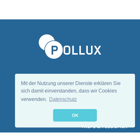
Sprache wählen/Select language
DE
EN
Mit der Nutzung unserer Dienste erklären Sie
sich damit einverstanden, dass wir Cookies
verwenden.
Datenschutz
Folge uns:
OK
HILFE & FEEDBACK