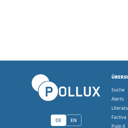
ÜBERS
Suche
Alerts
Literatu
Factiva
Sprache wählen/Select language
DE
EN
Polit-X