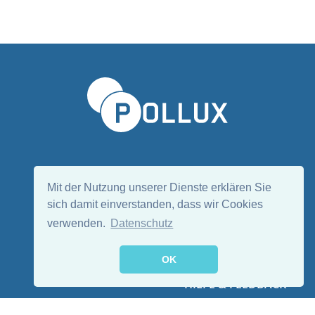
Sprache wählen/Select language
DE
EN
Mit der Nutzung unserer Dienste erklären Sie
sich damit einverstanden, dass wir Cookies
verwenden.
Datenschutz
Folge uns:
OK
HILFE & FEEDBACK