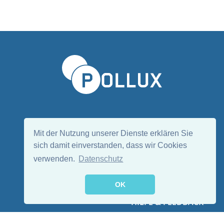
Sprache wählen/Select language
DE
EN
Mit der Nutzung unserer Dienste erklären Sie
sich damit einverstanden, dass wir Cookies
verwenden.
Datenschutz
Folge uns:
OK
HILFE & FEEDBACK