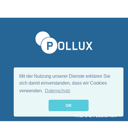
Sprache wählen/Select language
DE
EN
Mit der Nutzung unserer Dienste erklären Sie
sich damit einverstanden, dass wir Cookies
verwenden.
Datenschutz
Folge uns:
OK
HILFE & FEEDBACK