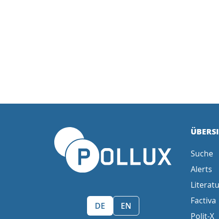
ÜBERS
Suche
Alerts
Literatu
Factiva
Sprache wählen/Select language
DE
EN
Polit-X