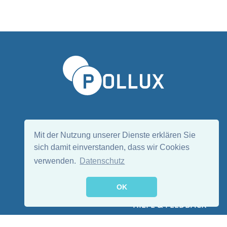
Sprache wählen/Select language
DE
EN
Mit der Nutzung unserer Dienste erklären Sie
sich damit einverstanden, dass wir Cookies
verwenden.
Datenschutz
Folge uns:
OK
HILFE & FEEDBACK