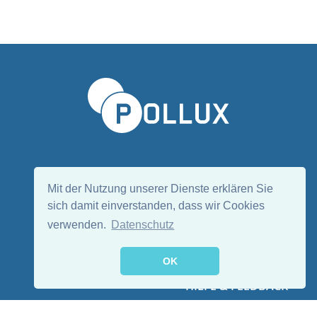
Sprache wählen/Select language
DE
EN
Mit der Nutzung unserer Dienste erklären Sie
sich damit einverstanden, dass wir Cookies
verwenden.
Datenschutz
Folge uns:
OK
HILFE & FEEDBACK