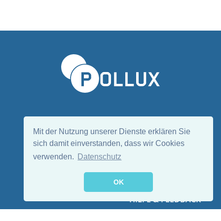
Sprache wählen/Select language
DE
EN
Mit der Nutzung unserer Dienste erklären Sie
sich damit einverstanden, dass wir Cookies
verwenden.
Datenschutz
Folge uns:
OK
HILFE & FEEDBACK