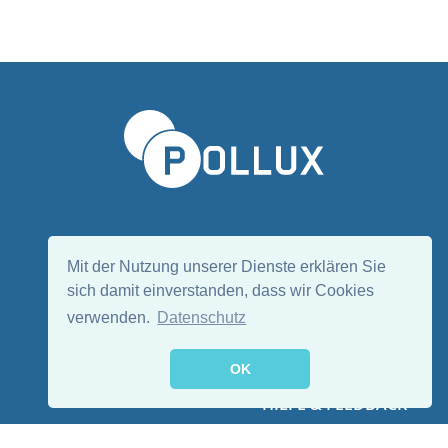
Sprache wählen/Select language
DE
EN
Mit der Nutzung unserer Dienste erklären Sie
sich damit einverstanden, dass wir Cookies
verwenden.
Datenschutz
Folge uns:
OK
HILFE & FEEDBACK