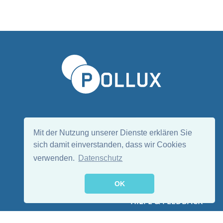
Sprache wählen/Select language
DE
EN
Mit der Nutzung unserer Dienste erklären Sie
sich damit einverstanden, dass wir Cookies
verwenden.
Datenschutz
Folge uns:
OK
HILFE & FEEDBACK