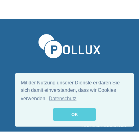
Sprache wählen/Select language
DE
EN
Mit der Nutzung unserer Dienste erklären Sie
sich damit einverstanden, dass wir Cookies
verwenden.
Datenschutz
Folge uns:
OK
HILFE & FEEDBACK