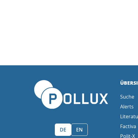
ÜBERS
Suche
Alerts
Literatu
Factiva
Sprache wählen/Select language
DE
EN
Polit-X