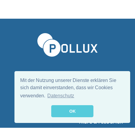
Sprache wählen/Select language
DE
EN
Mit der Nutzung unserer Dienste erklären Sie
sich damit einverstanden, dass wir Cookies
verwenden.
Datenschutz
Folge uns:
OK
HILFE & FEEDBACK