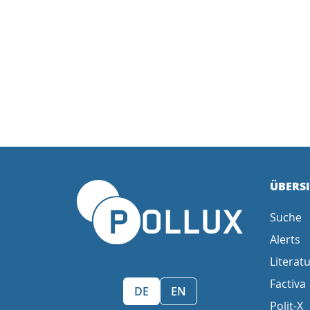
ÜBERS
Suche
Alerts
Literatu
Factiva
Sprache wählen/Select language
DE
EN
Polit-X