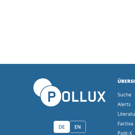
ÜBERS
Suche
Alerts
Literatu
Factiva
Sprache wählen/Select language
DE
EN
Polit-X