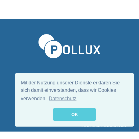
Sprache wählen/Select language
DE
EN
Mit der Nutzung unserer Dienste erklären Sie
sich damit einverstanden, dass wir Cookies
verwenden.
Datenschutz
Folge uns:
OK
HILFE & FEEDBACK