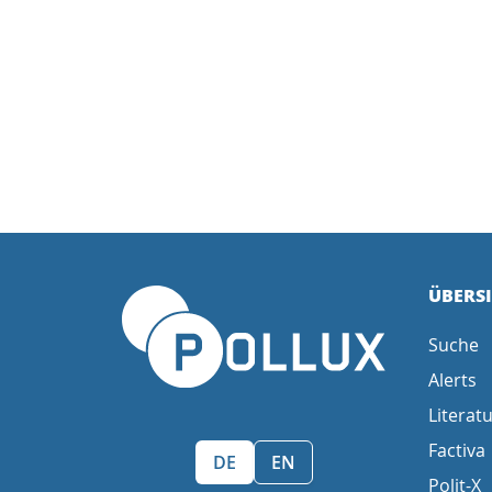
ÜBERS
Suche
Alerts
Literatu
Factiva
Sprache wählen/Select language
DE
EN
Polit-X