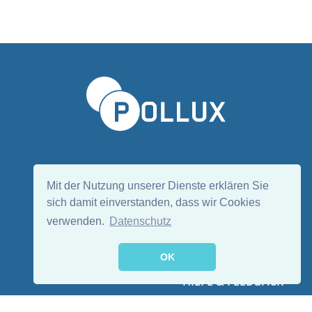
Sprache wählen/Select language
DE
EN
Mit der Nutzung unserer Dienste erklären Sie
sich damit einverstanden, dass wir Cookies
verwenden.
Datenschutz
Folge uns:
OK
HILFE & FEEDBACK