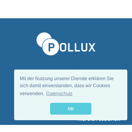
Sprache wählen/Select language
DE
EN
Mit der Nutzung unserer Dienste erklären Sie
sich damit einverstanden, dass wir Cookies
verwenden.
Datenschutz
Folge uns:
OK
HILFE & FEEDBACK