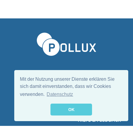
Sprache wählen/Select language
DE
EN
Mit der Nutzung unserer Dienste erklären Sie
sich damit einverstanden, dass wir Cookies
verwenden.
Datenschutz
Folge uns:
OK
HILFE & FEEDBACK