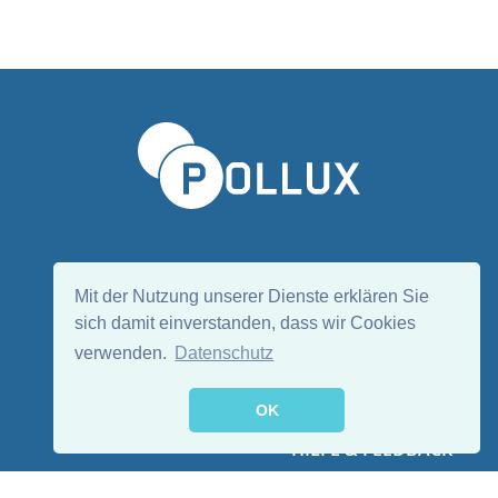
Sprache wählen/Select language
DE
EN
Mit der Nutzung unserer Dienste erklären Sie
sich damit einverstanden, dass wir Cookies
verwenden.
Datenschutz
Folge uns:
OK
HILFE & FEEDBACK