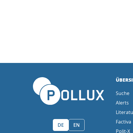
ÜBERS
Suche
Alerts
Literatu
Factiva
Sprache wählen/Select language
DE
EN
Polit-X