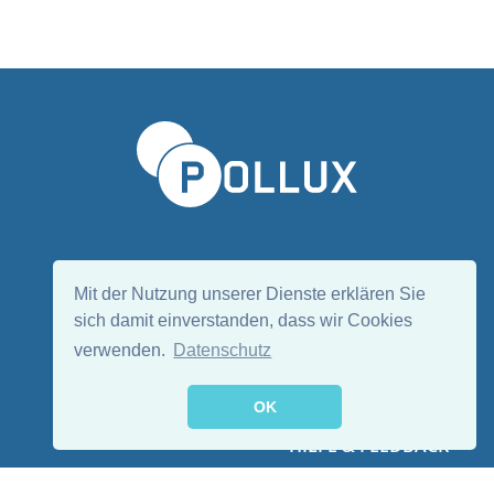
Sprache wählen/Select language
DE
EN
Mit der Nutzung unserer Dienste erklären Sie
sich damit einverstanden, dass wir Cookies
verwenden.
Datenschutz
Folge uns:
OK
HILFE & FEEDBACK