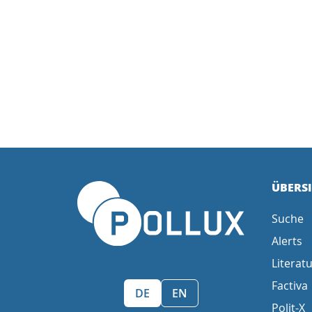
ÜBERS
Suche
Alerts
Literatu
Factiva
Sprache wählen/Select language
DE
EN
Polit-X