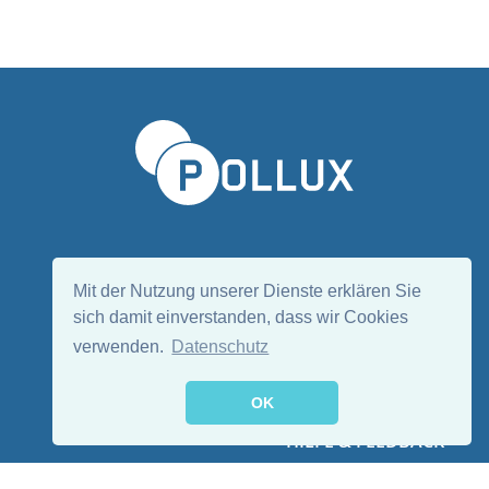
Sprache wählen/Select language
DE
EN
Mit der Nutzung unserer Dienste erklären Sie
sich damit einverstanden, dass wir Cookies
verwenden.
Datenschutz
Folge uns:
OK
HILFE & FEEDBACK