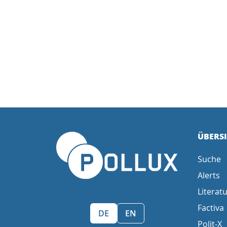
ÜBERS
Suche
Alerts
Literatu
Factiva
Sprache wählen/Select language
DE
EN
Polit-X