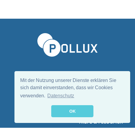
Sprache wählen/Select language
DE
EN
Mit der Nutzung unserer Dienste erklären Sie
sich damit einverstanden, dass wir Cookies
verwenden.
Datenschutz
Folge uns:
OK
HILFE & FEEDBACK