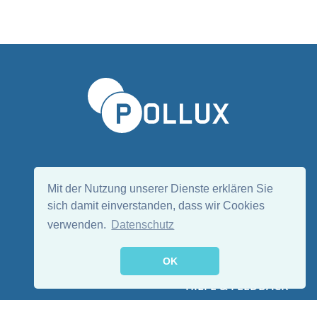
Sprache wählen/Select language
DE
EN
Mit der Nutzung unserer Dienste erklären Sie
sich damit einverstanden, dass wir Cookies
verwenden.
Datenschutz
Folge uns:
OK
HILFE & FEEDBACK