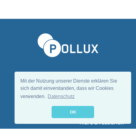
Sprache wählen/Select language
DE
EN
Mit der Nutzung unserer Dienste erklären Sie
sich damit einverstanden, dass wir Cookies
verwenden.
Datenschutz
Folge uns:
OK
HILFE & FEEDBACK