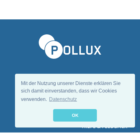
Sprache wählen/Select language
DE
EN
Mit der Nutzung unserer Dienste erklären Sie
sich damit einverstanden, dass wir Cookies
verwenden.
Datenschutz
Folge uns:
OK
HILFE & FEEDBACK