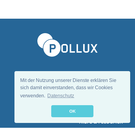
Sprache wählen/Select language
DE
EN
Mit der Nutzung unserer Dienste erklären Sie
sich damit einverstanden, dass wir Cookies
verwenden.
Datenschutz
Folge uns:
OK
HILFE & FEEDBACK