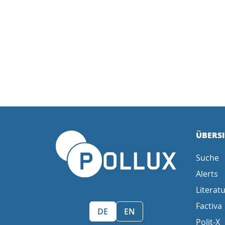
ÜBERS
Suche
Alerts
Literatu
Factiva
Sprache wählen/Select language
DE
EN
Polit-X