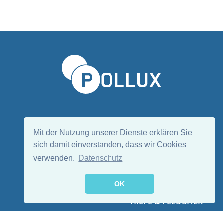
Sprache wählen/Select language
DE
EN
Mit der Nutzung unserer Dienste erklären Sie
sich damit einverstanden, dass wir Cookies
verwenden.
Datenschutz
Folge uns:
OK
HILFE & FEEDBACK