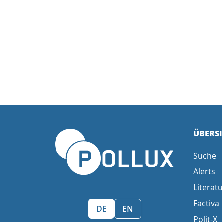
ÜBERS
Suche
Alerts
Literatu
Factiva
Sprache wählen/Select language
DE
EN
Polit-X