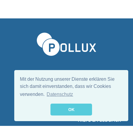
Sprache wählen/Select language
DE
EN
Mit der Nutzung unserer Dienste erklären Sie
sich damit einverstanden, dass wir Cookies
verwenden.
Datenschutz
Folge uns:
OK
HILFE & FEEDBACK