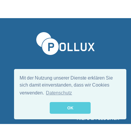
Sprache wählen/Select language
DE
EN
Mit der Nutzung unserer Dienste erklären Sie
sich damit einverstanden, dass wir Cookies
verwenden.
Datenschutz
Folge uns:
OK
HILFE & FEEDBACK