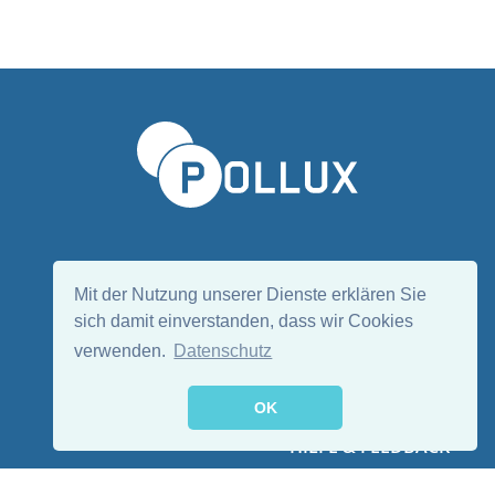
Sprache wählen/Select language
DE
EN
Mit der Nutzung unserer Dienste erklären Sie
sich damit einverstanden, dass wir Cookies
verwenden.
Datenschutz
Folge uns:
OK
HILFE & FEEDBACK