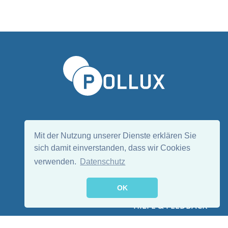
Sprache wählen/Select language
DE
EN
Mit der Nutzung unserer Dienste erklären Sie
sich damit einverstanden, dass wir Cookies
verwenden.
Datenschutz
Folge uns:
OK
HILFE & FEEDBACK