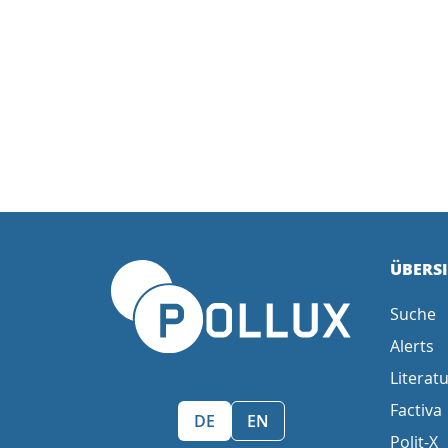
ÜBERS
Suche
Alerts
Literatu
Factiva
Sprache wählen/Select language
DE
EN
Polit-X