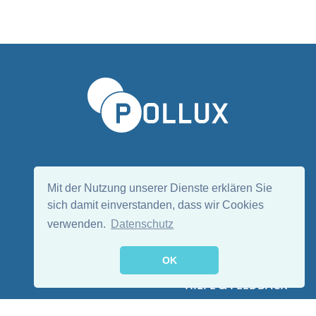
Sprache wählen/Select language
DE
EN
Mit der Nutzung unserer Dienste erklären Sie
sich damit einverstanden, dass wir Cookies
verwenden.
Datenschutz
Folge uns:
OK
HILFE & FEEDBACK