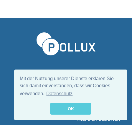
Sprache wählen/Select language
DE
EN
Mit der Nutzung unserer Dienste erklären Sie
sich damit einverstanden, dass wir Cookies
verwenden.
Datenschutz
Folge uns:
OK
HILFE & FEEDBACK